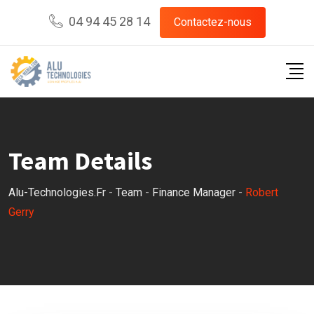
Skip
04 94 45 28 14
Contactez-nous
to
content
Team Details
Alu-Technologies.fr
-
Team
-
Finance Manager
-
Robert
Gerry