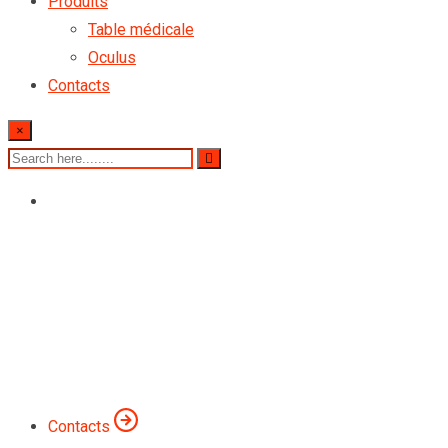
Produits
Table médicale
Oculus
Contacts
×
La qualité sur mesure
Alu-Technologies
Innovation et précision dans chaque pièce d'aluminium que nou
Contacts