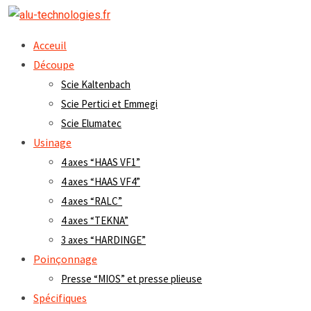
Acceuil
Découpe
Scie Kaltenbach
Scie Pertici et Emmegi
Scie Elumatec
Usinage
4 axes “HAAS VF1”
4 axes “HAAS VF4”
4 axes “RALC”
4 axes “TEKNA”
3 axes “HARDINGE”
Poinçonnage
Presse “MIOS” et presse plieuse
Spécifiques