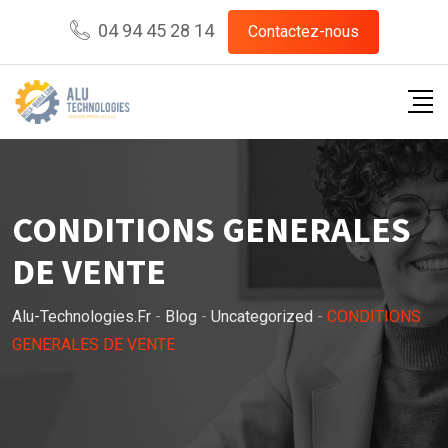
Skip
04 94 45 28 14
Contactez-nous
to
content
CONDITIONS GENERALES
DE VENTE
Alu-Technologies.fr
-
Blog
-
Uncategorized
-
CONDITIONS
GENERALES DE VENTE