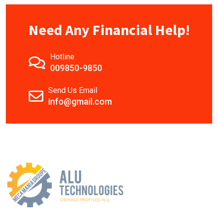
Need Any Financial Help!
Hotline
009850-9850
Send Us Email
info@gmail.com