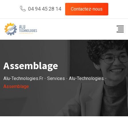
Skip
04 94 45 28 14
Contactez-nous
to
content
Assemblage
Alu-Technologies.fr
-
Services
-
Alu-Technologies
-
Assemblage